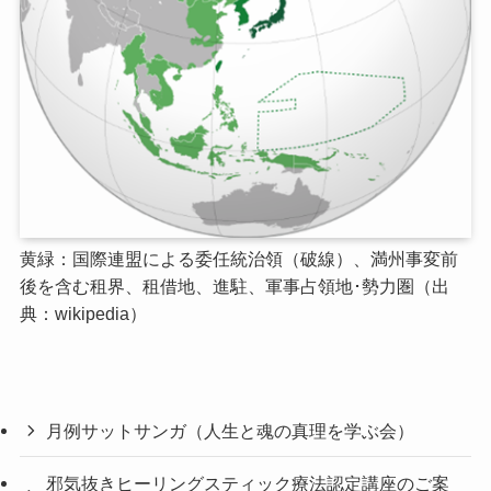
黄緑：国際連盟による委任統治領（破線）、満州事変前
後を含む租界、租借地、進駐、軍事占領地･勢力圏（出
典：wikipedia）
月例サットサンガ（人生と魂の真理を学ぶ会）
邪気抜きヒーリングスティック療法認定講座のご案