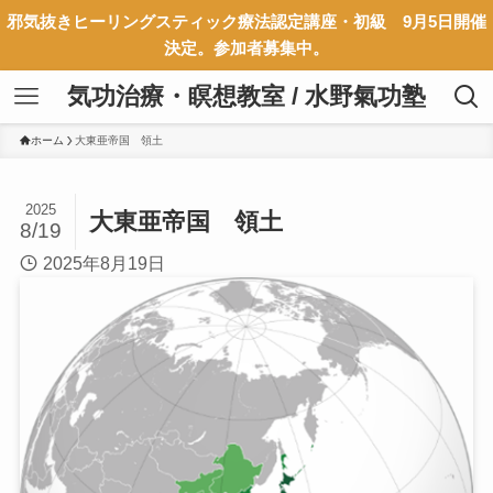
邪気抜きヒーリングスティック療法認定講座・初級 9月5日開催
決定。参加者募集中。
気功治療・瞑想教室 / 水野氣功塾
ホーム
大東亜帝国 領土
2025
大東亜帝国 領土
8/19
2025年8月19日