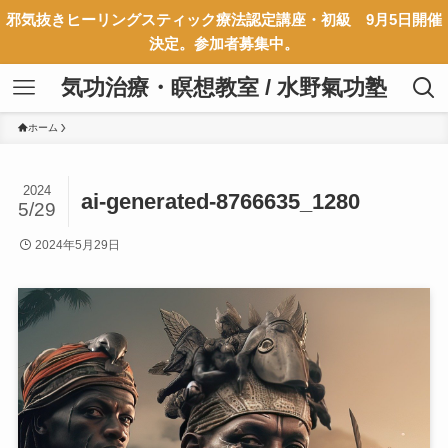
邪気抜きヒーリングスティック療法認定講座・初級 9月5日開催
決定。参加者募集中。
気功治療・瞑想教室 / 水野氣功塾
ホーム
2024
ai-generated-8766635_1280
5/29
2024年5月29日