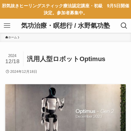
邪気抜きヒーリングスティック療法認定講座・初級 9月5日開催
決定。参加者募集中。
気功治療・瞑想行 / 水野氣功塾
ホーム
2024
汎用人型ロボットOptimus
12/18
2024年12月18日