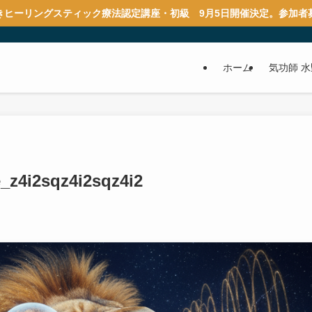
きヒーリングスティック療法認定講座・初級 9月5日開催決定。参加者
ホーム
気功師 
_z4i2sqz4i2sqz4i2