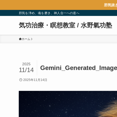
邪気抜
邪気を浄め、魂を磨き、神人合一への道へ
気功治療・瞑想教室 / 水野氣功塾
ホーム
2025
Gemini_Generated_Image
11/14
2025年11月14日