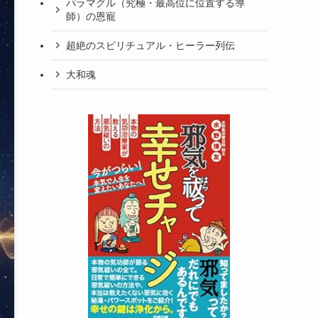
パラマグル（究極・最高位に位置する導
師）の恩寵
超絶のスピリチュアル・ヒーラー列伝
大和魂