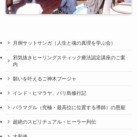
月例サットサンガ（人生と魂の真理を学ぶ会）
邪気抜きヒーリングスティック療法認定講座のご案
内
願いを叶えるご神木プージャ
インド・ヒマラヤ、バリ島修行記
パラマグル（究極・最高位に位置する導師）の恩寵
超絶のスピリチュアル・ヒーラー列伝
大和魂