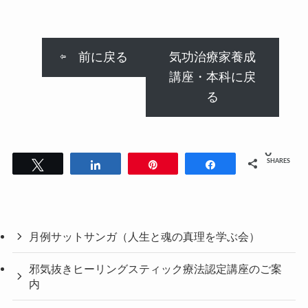
⇦ 前に戻る
気功治療家養成
講座・本科に戻
る
0
SHARES
Tweet
Share
Pin
Share
月例サットサンガ（人生と魂の真理を学ぶ会）
邪気抜きヒーリングスティック療法認定講座のご案
内