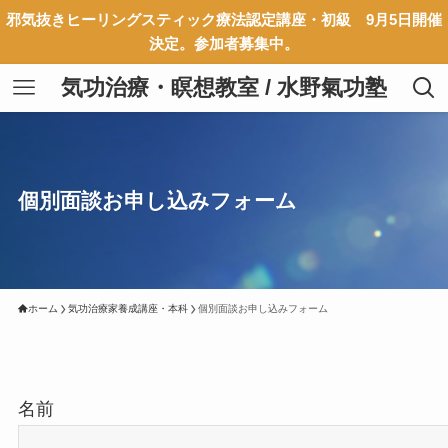
邪気抜きヒーリングスティック療法認定講座・初級 9月5日開催
決定。参加者募集中。
気功治療・瞑想教室 / 水野氣功塾
個別面談お申し込みフォーム
ホーム
気功治療家養成講座・本科
個別面談お申し込みフォーム
名前