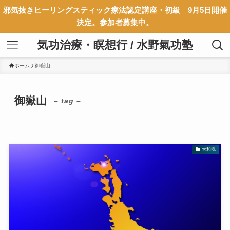
邪気抜きヒーリングスティック療法認定講座・初級 9月5日開催
決定。参加者募集中。
気功治療・瞑想行 / 水野氣功塾
ホーム
御嶽山
御嶽山
– tag –
大和魂