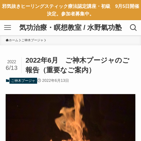
邪気抜きヒーリングスティック療法認定講座・初級 9月5日開催
決定。参加者募集中。
気功治療・瞑想教室 / 水野氣功塾
ホーム
ご神木プージャ
2022年6月 ご神木プージャのご
2022
6/13
報告（重要なご案内）
2022年6月13日
ご神木プージャ