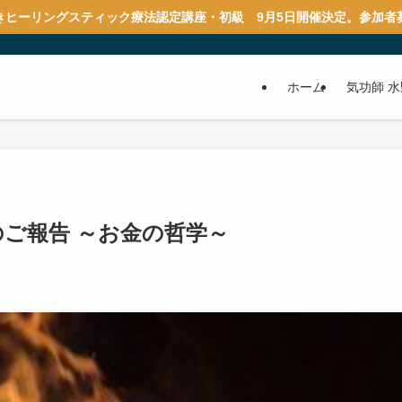
きヒーリングスティック療法認定講座・初級 9月5日開催決定。参加者
ホーム
気功師 
2024年2月ご神木プージャのご報告 ～お金の哲学～