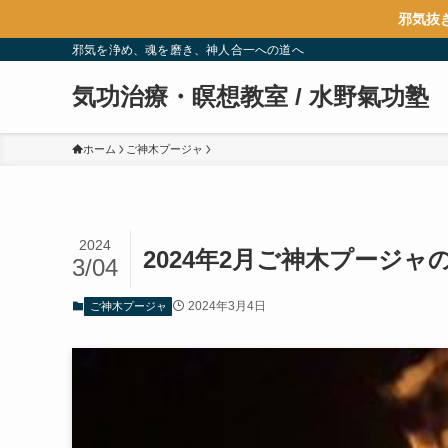
邪気抜
邪気を浄め、魂を磨き、神人合一への道へ
気功治療・瞑想教室 / 水野氣功塾
ホーム
ご神木プージャ
2024
3/04
2024年3月4日
ご神木プージャ