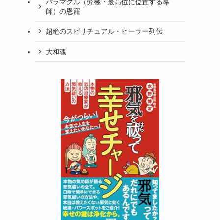
パラマグル（究極・最高位に位置する導
師）の恩寵
超絶のスピリチュアル・ヒーラー列伝
大和魂