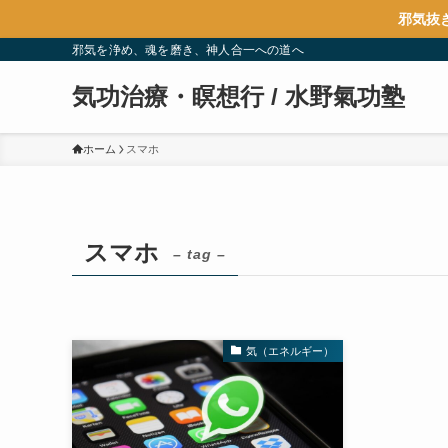
邪気抜
邪気を浄め、魂を磨き、神人合一への道へ
気功治療・瞑想行 / 水野氣功塾
ホーム
スマホ
スマホ
– tag –
気（エネルギー）