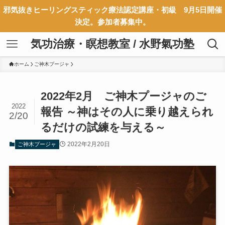
邪気抜きヒーリングスティック療法認定講座・初級 9月5日開催
決定。参加者募集中。
気功治療・瞑想教室 / 水野氣功塾
ホーム
ご神木プージャ
2022年2月 ご神木プージャのご
2022
報告 ～神はその人に乗り越えられ
2/20
るだけの試練を与える～
2022年2月20日
ご神木プージャ